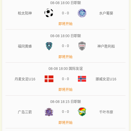
08-08
18:00
日职联
0
-
0
柏太阳神
水户蜀葵
即将开始
08-08
18:00
日职联
0
-
0
福冈黄蜂
神户胜利船
即将开始
08-08
18:00
国际友谊
0
-
0
丹麦女足U16
挪威女足U16
即将开始
08-08
18:15
日职联
0
-
0
广岛三箭
千叶市原
即将开始