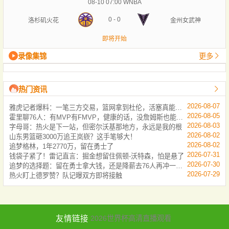
08-10
07:00
WNBA
0
-
0
洛杉矶火花
金州女武神
即将开始
录像集锦
更多
热门资讯
2026-08-07
雅虎记者爆料：一笔三方交易，篮网拿到杜伦，活塞真能换到杜兰特？
2026-08-05
霍里聊76人：有MVP有FMVP，健康的话，没詹姆斯也能冲总决赛？
2026-08-03
字母哥：热火是下一站，但密尔沃基那地方，永远是我的根
2026-08-02
山东男篮砸3000万追王岚嵚？这手笔够大！
2026-08-02
追梦格林，1年2770万，留在勇士了
2026-07-31
钱袋子紧了！雷记直言：掘金想留住佩顿-沃特森，怕是悬了
2026-07-30
追梦的选择题：留在勇士拿大钱，还是降薪去76人再冲一冠？
2026-07-29
热火盯上德罗赞？队记曝双方即将接触
友情链接
2026世界杯高清直播观看