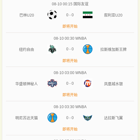
08-10
00:15
国际友谊
0
-
0
巴林U20
叙利亚U20
即将开始
08-10
00:30
WNBA
0
-
0
纽约自由
拉斯维加斯王牌
即将开始
08-10
03:00
WNBA
0
-
0
华盛顿神秘人
凤凰城水银
即将开始
08-10
03:30
WNBA
0
-
0
明尼苏达天猫
达拉斯飞翼
即将开始