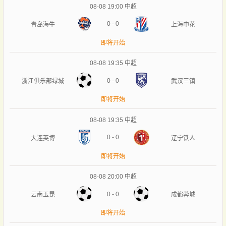
08-08
19:00
中超
0
-
0
青岛海牛
上海申花
即将开始
08-08
19:35
中超
0
-
0
浙江俱乐部绿城
武汉三镇
即将开始
08-08
19:35
中超
0
-
0
大连英博
辽宁铁人
即将开始
08-08
20:00
中超
0
-
0
云南玉昆
成都蓉城
即将开始