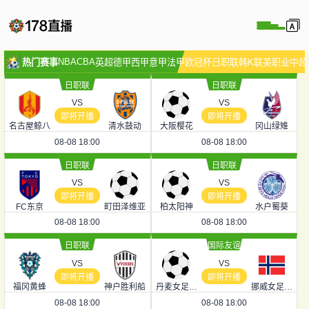
页
NBA
CBA
热门赛事
英超
德甲
西甲
意甲
法甲
欧冠杯
日职联
韩K联
美职业
中超
A直播
日职联
日职联
直播
VS
VS
即将开播
即将开播
直播
名古屋鲸八
清水鼓动
大阪樱花
冈山绿雉
08-08 18:00
08-08 18:00
资讯
日职联
日职联
录像
VS
VS
即将开播
即将开播
FC东京
町田泽维亚
柏太阳神
水户蜀葵
08-08 18:00
08-08 18:00
日职联
国际友谊
VS
VS
即将开播
即将开播
福冈黄蜂
神户胜利船
丹麦女足U16
挪威女足U16
08-08 18:00
08-08 18:00