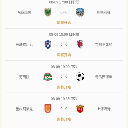
08-09
17:00
日职联
0
-
0
东京绿茵
川崎前锋
即将开始
08-09
18:00
日职联
0
-
0
长崎成功丸
京都不死鸟
即将开始
08-09
19:00
中超
0
-
0
河南队
青岛西海岸
即将开始
08-09
19:35
中超
0
-
0
重庆铜梁龙
上海海港
即将开始