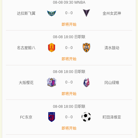
08-08
09:30
WNBA
0
-
0
达拉斯飞翼
金州女武神
即将开始
08-08
18:00
日职联
0
-
0
名古屋鲸八
清水鼓动
即将开始
08-08
18:00
日职联
0
-
0
大阪樱花
冈山绿雉
即将开始
08-08
18:00
日职联
0
-
0
FC东京
町田泽维亚
即将开始